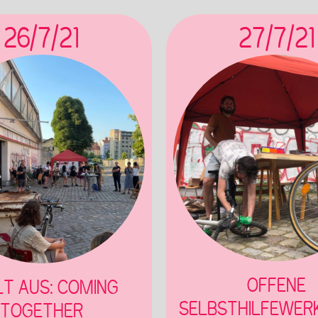
26/7/21
27/7/21
OFFENE
LT AUS: COMING
SELBSTHILFEWER
TOGETHER