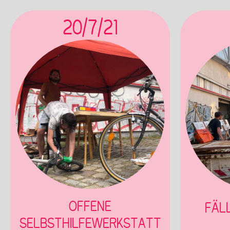
20/7/21
OFFENE
FÄL
SELBSTHILFEWERKSTATT