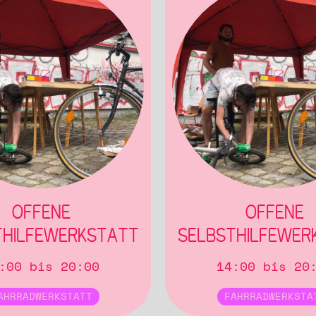
OFFENE
OFFENE
THILFEWERKSTATT
SELBSTHILFEWER
:00 bis 20:00
14:00 bis 20
AHRRADWERKSTATT
FAHRRADWERKSTA