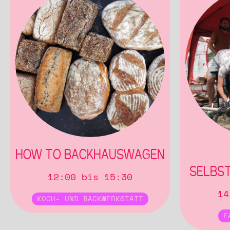
HOW TO BACKHAUSWAGEN
SELBS
12:00 bis 15:30
14
KOCH- UND BACKWERKSTATT
F