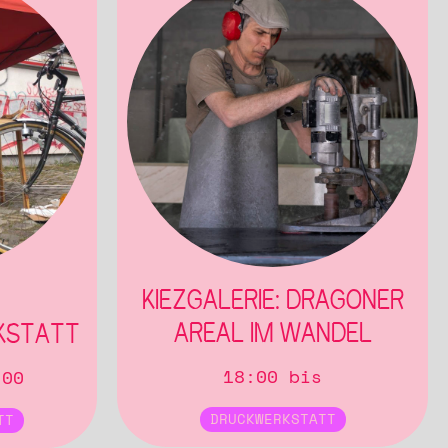
KIEZGALERIE: DRAGONER
AREAL IM WANDEL
KSTATT
18:00 bis
:00
DRUCKWERKSTATT
TT