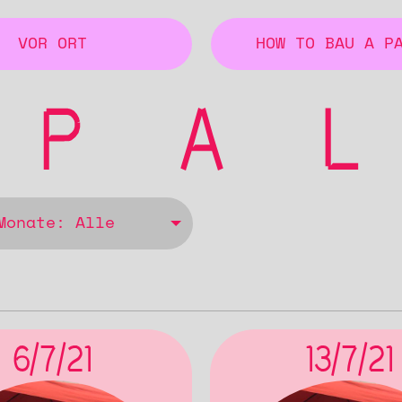
VOR ORT
HOW TO BAU A P
Monate: Alle
6/7/21
13/7/21