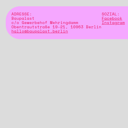
ADRESSE:
SOZIAL:
Baupalast
Facebook
c/o Gewerbehof Mehringdamm
Instagram
Obentrautstraße 19-21, 10963 Berlin
hallo@baupalast.berlin