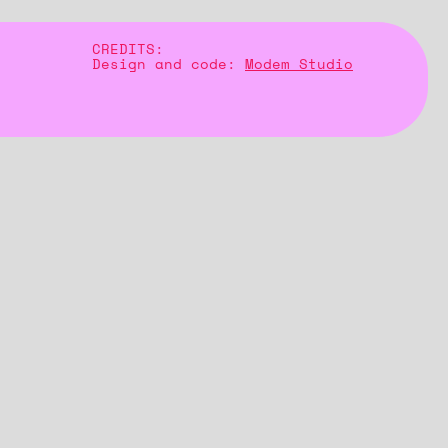
CREDITS:
Design and code:
Modem Studio