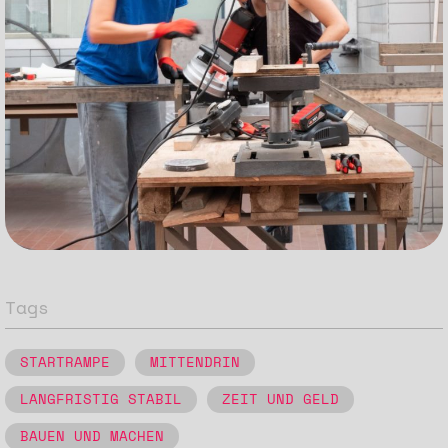
Tags
STARTRAMPE
MITTENDRIN
LANGFRISTIG STABIL
ZEIT UND GELD
BAUEN UND MACHEN