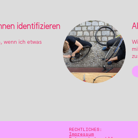
nen identifizieren
A
, wenn ich etwas
Wi
mi
zu
RECHTLICHES:
Impressum