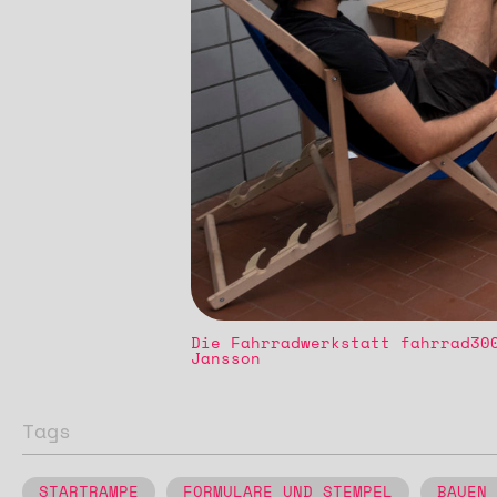
Die Fahrradwerkstatt fahrrad30
Jansson
Tags
STARTRAMPE
FORMULARE UND STEMPEL
BAUEN 