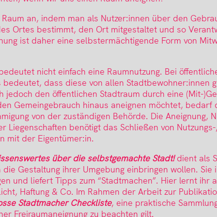
n Raum an, indem man als Nutzer:innen über den Gebra
des Ortes bestimmt, den Ort mitgestaltet und so Verant
nung ist daher eine selbstermächtigende Form von Mitw
deutet nicht einfach eine Raumnutzung. Bei öffentliche
bedeutet, dass diese von allen Stadtbewohner:innen 
 jedoch den öffentlichen Stadtraum durch eine (Mit-)Ge
en Gemeingebrauch hinaus aneignen möchtet, bedarf d
igung von der zuständigen Behörde. Die Aneignung, N
er Liegenschaften benötigt das Schließen von Nutzungs-,
n mit der Eigentümer:in.
issenswertes über die selbstgemachte Stadt!
dient als St
in die Gestaltung ihrer Umgebung einbringen wollen. Sie 
en und liefert Tipps zum “Stadtmachen”. Hier lernt ihr a
icht, Haftung & Co. Im Rahmen der Arbeit zur Publikatio
osse Stadtmacher Checkliste
, eine praktische Sammlung
iner Freiraumaneignung zu beachten gilt.