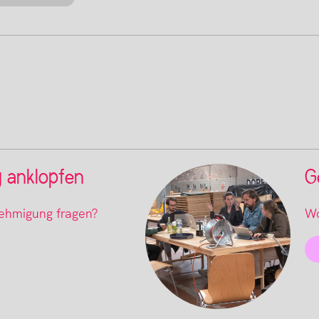
g anklopfen
G
hmigung fragen?
Wo