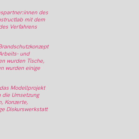
nspartner:innen des
structlab mit dem
 des Verfahrens
d Brandschutzkonzept
Arbeits- und
en wurden Tische,
en wurden einige
 das Modellprojekt
n die Umsetzung
, Konzerte,
ge Diskurswerkstatt