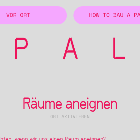
VOR ORT
HOW TO BAU A P
Räume aneignen
ORT AKTIVIEREN
hten, wenn wir uns einen Raum aneignen?