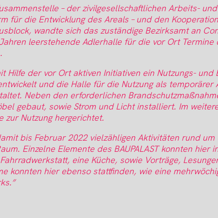
ammenstelle – der zivilgesellschaftlichen Arbeits- und
rm für die Entwicklung des Areals – und den Kooperatio
usblock, wandte sich das zuständige Bezirksamt an Con
n Jahren leerstehende Adlerhalle für die vor Ort Termine
n.
it Hilfe der vor Ort aktiven Initiativen ein Nutzungs- un
ntwickelt und die Halle für die Nutzung als temporärer 
taltet. Neben den erforderlichen Brandschutzmaßnahm
bel gebaut, sowie Strom und Licht installiert. Im weiter
 zur Nutzung hergerichtet.
damit bis Februar 2022 vielzähligen Aktivitäten rund um
aum. Einzelne Elemente des BAUPALAST konnten hier i
Fahrradwerkstatt, eine Küche, sowie Vorträge, Lesungen
e konnten hier ebenso stattfinden, wie eine mehrwöchi
ks.”