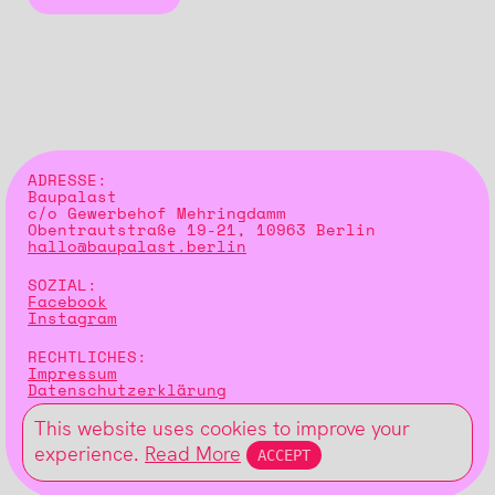
ADRESSE:
Baupalast
c/o Gewerbehof Mehringdamm
Obentrautstraße 19-21, 10963 Berlin
hallo@baupalast.berlin
SOZIAL:
Facebook
Instagram
RECHTLICHES:
Impressum
Datenschutzerklärung
This website uses cookies to improve your
CREDITS:
Design and code:
Modem Studio
experience.
Read More
ACCEPT