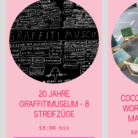
20 JAHRE
COCO
GRAFFITIMUSEUM – 8
WOR
STREIFZÜGE
MA
18:00 bis
12