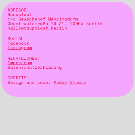
ADRESSE:
Baupalast
c/o Gewerbehof Mehringdamm
Obentrautstraße 19-21, 10963 Berlin
hallo@baupalast.berlin
SOZIAL:
Facebook
Instagram
RECHTLICHES:
Impressum
Datenschutzerklärung
CREDITS:
Design and code:
Modem Studio