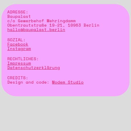
ADRESSE:
Baupalast
c/o Gewerbehof Mehringdamm
Obentrautstraße 19-21, 10963 Berlin
hallo@baupalast.berlin
SOZIAL:
Facebook
Instagram
RECHTLICHES:
Impressum
Datenschutzerklärung
CREDITS:
Design and code:
Modem Studio