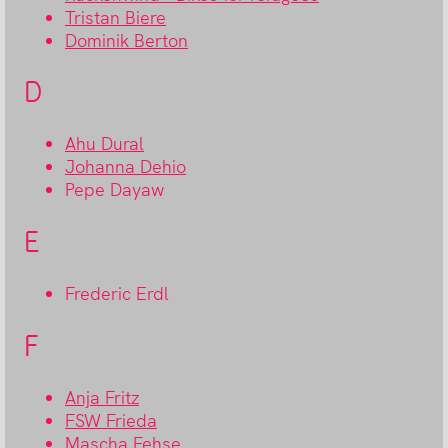
Tristan Biere
Dominik Berton
D
Ahu Dural
Johanna Dehio
Pepe Dayaw
E
Frederic Erdl
F
Anja Fritz
FSW Frieda
Mascha Fehse