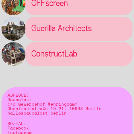
OFFscreen
Guerilla Architects
ConstructLab
ADRESSE:
Baupalast
c/o Gewerbehof Mehringdamm
Obentrautstraße 19-21, 10963 Berlin
hallo@baupalast.berlin
SOZIAL:
Facebook
Instagram