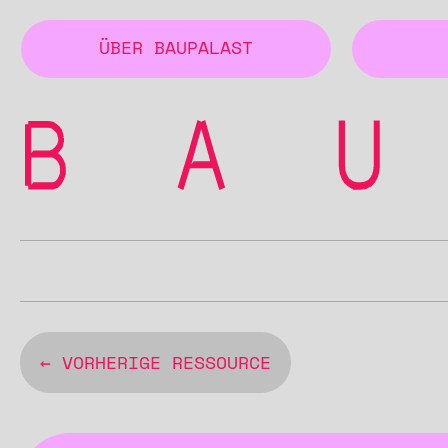
ÜBER BAUPALAST
← VORHERIGE RESSOURCE