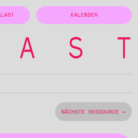
ALAST
KALENDER
NÄCHSTE RESSOURCE →